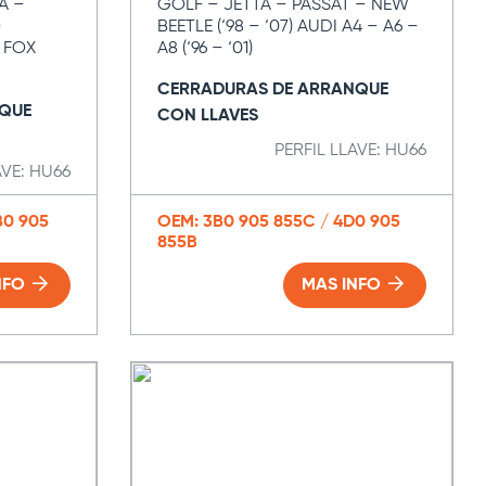
A –
GOLF – JETTA – PASSAT – NEW
O
BEETLE (‘98 – ‘07) AUDI A4 – A6 –
5 FOX
A8 (‘96 – ‘01)
CERRADURAS DE ARRANQUE
QUE
CON LLAVES
PERFIL LLAVE: HU66
AVE: HU66
B0 905
OEM: 3B0 905 855C / 4D0 905
855B
NFO
MAS INFO