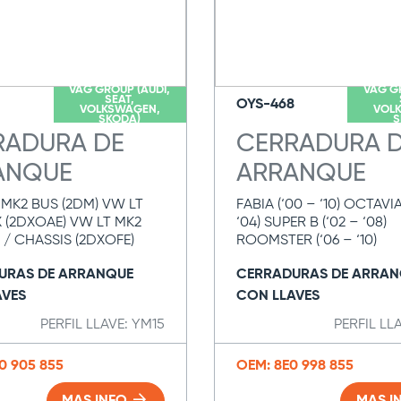
VAG GROUP (AUDI,
VAG G
SEAT,
OYS-468
VOLKSWAGEN,
VOL
SKODA)
S
RADURA DE
CERRADURA 
ANQUE
ARRANQUE
 MK2 BUS (2DM) VW LT
FABIA (‘00 – ‘10) OCTAVIA
 (2DXOAE) VW LT MK2
‘04) SUPER B (‘02 – ‘08)
 / CHASSIS (2DXOFE)
ROOMSTER (‘06 – ‘10)
URAS DE ARRANQUE
CERRADURAS DE ARRAN
AVES
CON LLAVES
PERFIL LLAVE: YM15
PERFIL LL
0 905 855
OEM: 8E0 998 855