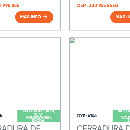
0 998 855
OEM: 3B0 955 855G
MAS INFO
MAS I
VAG GROUP (AUDI,
VAG G
SEAT,
k
OYS-474k
VOLKSWAGEN,
VOL
SKODA)
S
RADURA DE
CERRADURA 