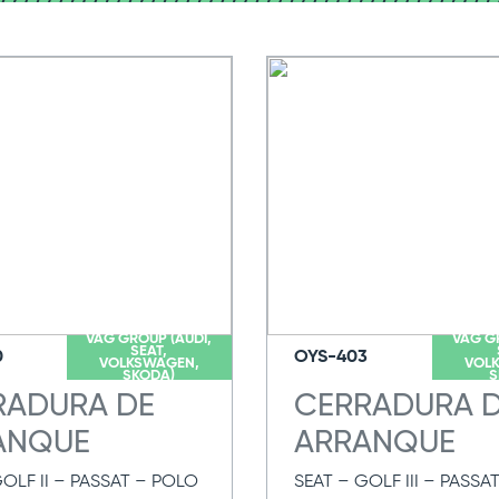
VAG GROUP (AUDI,
VAG G
SEAT,
0
OYS-403
VOLKSWAGEN,
VOL
SKODA)
S
RADURA DE
CERRADURA 
ANQUE
ARRANQUE
GOLF II – PASSAT – POLO
SEAT – GOLF III – PASSA