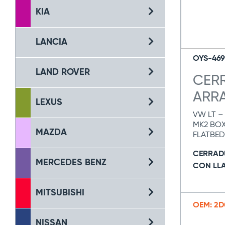
KIA
LANCIA
OYS-469
LAND ROVER
CER
ARR
LEXUS
VW LT –
MK2 BOX
MAZDA
FLATBED
CERRAD
MERCEDES BENZ
CON LL
MITSUBISHI
OEM: 2D
NISSAN