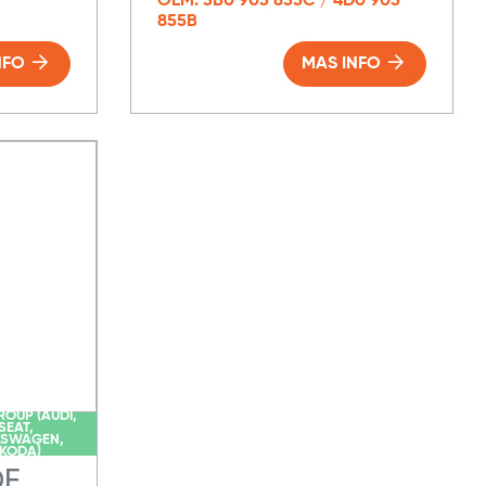
OEM: 3B0 905 855C / 4D0 905
855B
NFO
MAS INFO
ROUP (AUDI,
SEAT,
KSWAGEN,
KODA)
DE