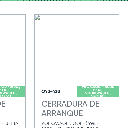
ROUP (AUDI,
VAG GROUP (AUDI,
SEAT,
SEAT,
OYS-428
KSWAGEN,
VOLKSWAGEN,
KODA)
SKODA)
DE
CERRADURA DE
ARRANQUE
T – JETTA
VOLKSWAGEN GOLF (1998 -