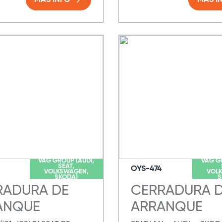
MAS INFO
MAS I
VAG GROUP (AUDI,
VAG G
SEAT,
OYS-474
VOLKSWAGEN,
VOL
SKODA)
S
RADURA DE
CERRADURA 
ANQUE
ARRANQUE