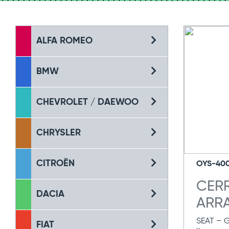
ALFA ROMEO
BMW
CHEVROLET / DAEWOO
CHRYSLER
CITROËN
OYS-40
CER
DACIA
ARR
SEAT – 
FIAT