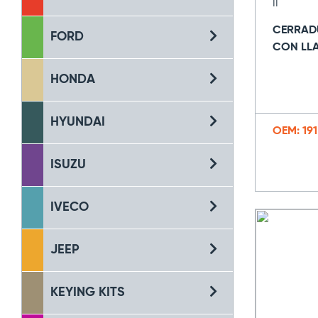
II
CERRAD
FORD
CON LL
HONDA
HYUNDAI
OEM: 191
ISUZU
IVECO
JEEP
KEYING KITS