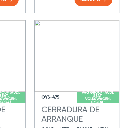
NFO
MAS INFO
ROUP (AUDI,
VAG GROUP (AUDI,
SEAT,
SEAT,
OYS-475
KSWAGEN,
VOLKSWAGEN,
KODA)
SKODA)
DE
CERRADURA DE
ARRANQUE