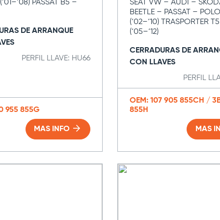
(‘01–‘08) PASSAT B5 –
SEAT VW – AUDI – SKOD
BEETLE – PASSAT – POL
(‘02–‘10) TRASPORTER T
URAS DE ARRANQUE
(‘05–‘12)
AVES
CERRADURAS DE ARRAN
PERFIL LLAVE: HU66
CON LLAVES
PERFIL LL
OEM: 107 905 855CH / 3
0 955 855G
855H
MAS INFO
MAS I