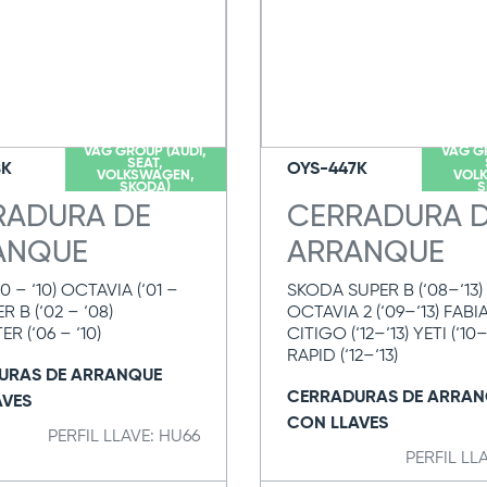
VAG GROUP (AUDI,
VAG G
SEAT,
8K
OYS-447K
VOLKSWAGEN,
VOL
SKODA)
S
RADURA DE
CERRADURA 
ANQUE
ARRANQUE
0 – ‘10) OCTAVIA (‘01 –
SKODA SUPER B (‘08–‘13)
R B (‘02 – ‘08)
OCTAVIA 2 (‘09–‘13) FABIA 
 (‘06 – ‘10)
CITIGO (‘12–‘13) YETI (‘10–
RAPID (‘12–‘13)
URAS DE ARRANQUE
CERRADURAS DE ARRAN
AVES
CON LLAVES
PERFIL LLAVE: HU66
PERFIL LL