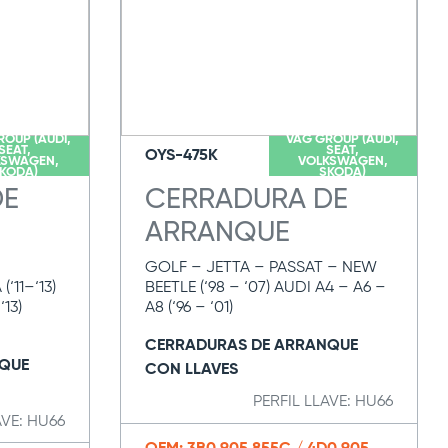
ROUP (AUDI,
VAG GROUP (AUDI,
SEAT,
SEAT,
OYS-475K
KSWAGEN,
VOLKSWAGEN,
KODA)
SKODA)
DE
CERRADURA DE
ARRANQUE
GOLF – JETTA – PASSAT – NEW
(‘11–‘13)
BEETLE (‘98 – ‘07) AUDI A4 – A6 –
‘13)
A8 (‘96 – ‘01)
CERRADURAS DE ARRANQUE
QUE
CON LLAVES
PERFIL LLAVE: HU66
AVE: HU66