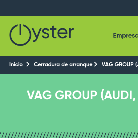
Empres
Inicio
Cerradura de arranque
VAG GROUP (
VAG GROUP (AUDI,