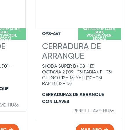
ROUP (AUDI,
VAG GROUP (AUDI,
SEAT,
SEAT,
OYS-447
KSWAGEN,
VOLKSWAGEN,
KODA)
SKODA)
DE
CERRADURA DE
ARRANQUE
 (‘01 –
SKODA SUPER B (‘08–‘13)
OCTAVIA 2 (‘09–‘13) FABIA (‘11–‘13)
CITIGO (‘12–‘13) YETI (‘10–‘13)
RAPID (‘12–‘13)
QUE
CERRADURAS DE ARRANQUE
CON LLAVES
AVE: HU66
PERFIL LLAVE: HU66