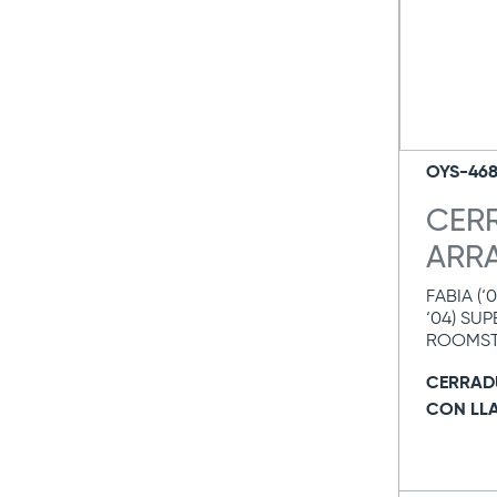
OYS-46
CER
ARR
FABIA (‘0
‘04) SUPE
ROOMSTER
CERRAD
CON LL