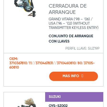
CERRADURA DE
ARRANQUE
GRAND VITARA (‘98 – ‘06) /
USA (‘96 – ‘02) (WITHOUT
TRANSMITTER KEYLESS ENTRY)
CONJUNTO DE ARRANQUE
CON LLAVES
PERFIL LLAVE: SUZ19P
OEM:
3710367810/11//3710467831//3710460810/80/37105-
60810
MAS INFO
SUZUKI
OYS-SZ002