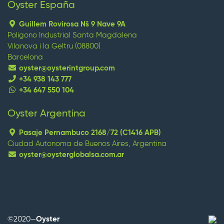
Oyster España
Guillem Rovirosa Nš 9 Nave 9A
Poligono Industrial Santa Magdalena
Vilanova i la Geltru (08800)
Barcelona
oyster@oysterintgroup.com
+34 938 143 777
+34 647 550 104
Oyster Argentina
replica watches
replique montre
replica omega
replica
orologi
replica uhren
Pasaje Pernambuco 2168/72 (C1416 APB)
Ciudad Autonoma de Buenos Aires, Argentina
oyster@oysterglobalsa.com.ar
Wenn Strategie Ergebnisse bringt, investieren Sie in
mehrjährige Planung, Technologie und Humankapital,
Branding, Marktpositionierung und Führung, die besten
replica uhren
Rolex-Hersteller.
©2020—
Oyster