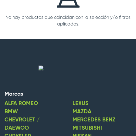
No hay productos que coincidan con la selección y/o filtros
aplicados.
Marcas
ALFA ROMEO
LEXUS
BMW
MAZDA
CHEVROLET /
MERCEDES BENZ
DAEWOO
MITSUBISHI