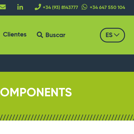
+34 (93) 8143777
+34 647 550 104
Clientes
Buscar
ES
 COMPONENTS