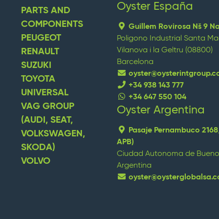
Oyster España
PARTS AND
COMPONENTS
Guillem Rovirosa Nš 9 N
PEUGEOT
Poligono Industrial Santa M
Vilanova i la Geltru (08800)
RENAULT
Barcelona
SUZUKI
oyster@oysterintgroup.
TOYOTA
+34 938 143 777
UNIVERSAL
+34 647 550 104
VAG GROUP
Oyster Argentina
replica watches
replique mon
(AUDI, SEAT,
Pasaje Pernambuco 2168
VOLKSWAGEN,
APB)
SKODA)
Ciudad Autonoma de Buenos
VOLVO
Argentina
oyster@oysterglobalsa.c
Wenn Strategie Ergebnisse bri
und Humankapital, Branding,