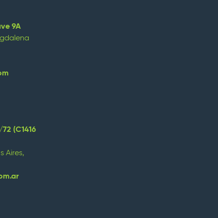
ave 9A
agdalena
com
tre
replica omega
replica orologi
replica uhren
/72 (C1416
 Aires,
om.ar
ngt, investieren Sie in mehrjährige Planung, Technologie
 Marktpositionierung und Führung, die besten
replica