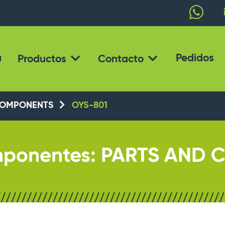
a
Pedidos
Productos
Contacto
COMPONENTS
OYS-801
omponentes: PARTS AND